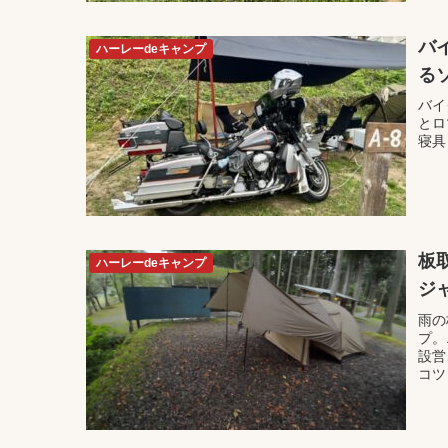
バ
ハーレーdeキャンプ
る
バイ
とロ
寝具
板
ハーレーdeキャンプ
ジ
雨の
プ。
設営
コツ