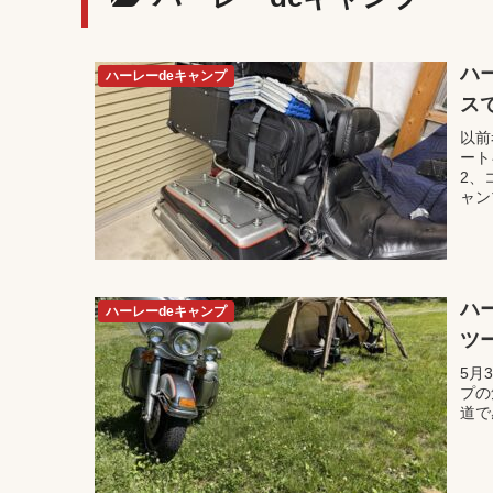
ハ
ハーレーdeキャンプ
ス
以前
ート
2、
ャン
ハ
ハーレーdeキャンプ
ツ
5月
プの
道で