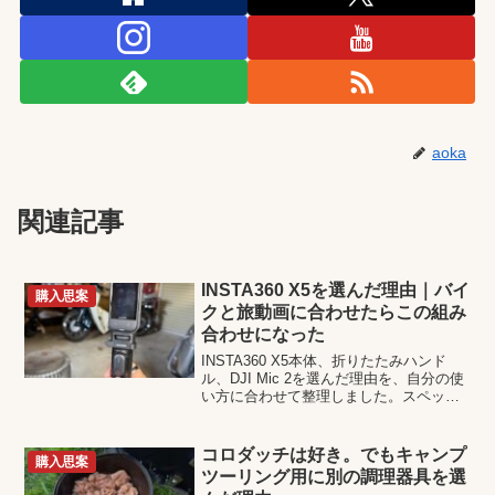
aoka
関連記事
INSTA360 X5を選んだ理由｜バイ
購入思案
クと旅動画に合わせたらこの組み
合わせになった
INSTA360 X5本体、折りたたみハンド
ル、DJI Mic 2を選んだ理由を、自分の使
い方に合わせて整理しました。スペック
重視ではなく、撮りやすさと運用のしや
すさを優先した組み合わせについて書い
ています。
コロダッチは好き。でもキャンプ
購入思案
ツーリング用に別の調理器具を選