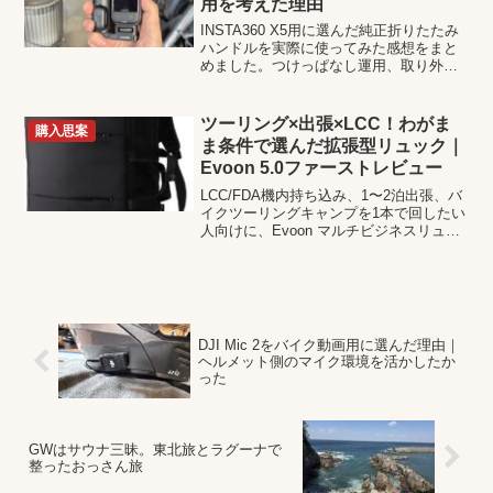
用を考えた理由
INSTA360 X5用に選んだ純正折りたたみ
ハンドルを実際に使ってみた感想をまと
めました。つけっぱなし運用、取り外せ
るリモコン、三脚としての使いやすさな
ど、思った以上にちょうどよかったポイ
ントを書いています。
ツーリング×出張×LCC！わがま
購入思案
ま条件で選んだ拡張型リュック｜
Evoon 5.0ファーストレビュー
LCC/FDA機内持ち込み、1〜2泊出張、バ
イクツーリングキャンプを1本で回したい
人向けに、Evoon マルチビジネスリュッ
ク 5.0を比較検討からファーストレビュー
まで詳しく解説。容量可変25L⇔35L、防
水性、重量、実用性を本音でまとめまし
た。
DJI Mic 2をバイク動画用に選んだ理由｜
ヘルメット側のマイク環境を活かしたか
った
GWはサウナ三昧。東北旅とラグーナで
整ったおっさん旅