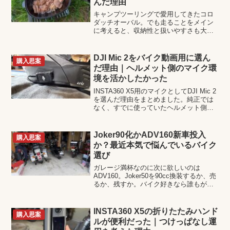
んだ理由
キャンプツーリングで愛用してきたコロ
ダッチオーバル。でも走ることをメイン
に考えると、収納性と扱いやすさも大
切。テンマクのホットサンドメーカーと
の違いを踏まえ、ハンドルを取り外せて
両面フルフラットで使える調理器具を選
DJI Mic 2をバイク動画用に選ん
購入思案
んだ理由を書きました。
だ理由｜ヘルメット側のマイク環
境を活かしたかった
INSTA360 X5用のマイクとしてDJI Mic 2
を選んだ理由をまとめました。純正では
なく、すでに使っていたヘルメット側の
マイク環境を活かしたかったこと、ジャ
ック付きだったことなど、実際の運用目
線で書いています。
Joker90化かADV160新車投入
購入思案
か？最近本気で悩んでいるバイク
選び
ガレージ満杯なのに次に欲しいのは
ADV160。Joker50を90cc換装するか、売
るか、残すか。バイク好きなら誰もが共
感するリアルな葛藤を綴ったヒトリゴト
記事。
INSTA360 X5の折りたたみハンド
購入思案
ルが便利だった｜つけっぱなし運