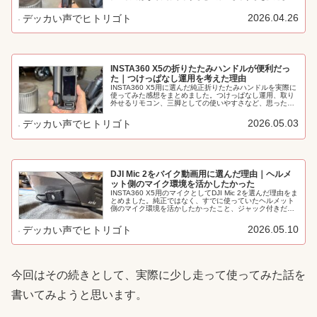
組み合わせについて書いています。
2026.04.26
デッカい声でヒトリゴト
INSTA360 X5の折りたたみハンドルが便利だっ
た｜つけっぱなし運用を考えた理由
INSTA360 X5用に選んだ純正折りたたみハンドルを実際に
使ってみた感想をまとめました。つけっぱなし運用、取り
外せるリモコン、三脚としての使いやすさなど、思った以
上にちょうどよかったポイントを書いています。
2026.05.03
デッカい声でヒトリゴト
DJI Mic 2をバイク動画用に選んだ理由｜ヘルメ
ット側のマイク環境を活かしたかった
INSTA360 X5用のマイクとしてDJI Mic 2を選んだ理由をま
とめました。純正ではなく、すでに使っていたヘルメット
側のマイク環境を活かしたかったこと、ジャック付きだっ
たことなど、実際の運用目線で書いています。
2026.05.10
デッカい声でヒトリゴト
今回はその続きとして、実際に少し走って使ってみた話を
書いてみようと思います。