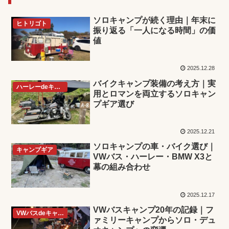
ソロキャンプが続く理由｜年末に
ヒトリゴト
振り返る「一人になる時間」の価
値
2025.12.28
バイクキャンプ装備の考え方｜実
ハーレーdeキャンプ
用とロマンを両立するソロキャン
プギア選び
2025.12.21
ソロキャンプの車・バイク選び｜
キャンプギア
VWバス・ハーレー・BMW X3と
幕の組み合わせ
2025.12.17
VWバスキャンプ20年の記録｜フ
VWバスdeキャンプ
ァミリーキャンプからソロ・デュ